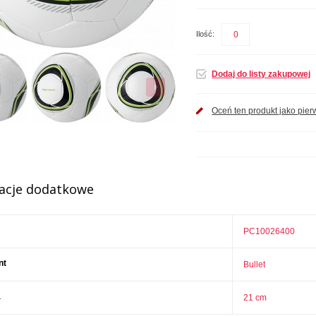
Ilość:
Dodaj do listy zakupowej
Oceń ten produkt jako pier
acje dodatkowe
PC10026400
nt
Bullet
a
21 cm