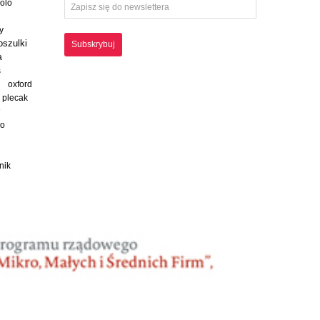
polo
y
oszulki
Subskrybuj
a
s
oxford
plecak
ko
nik