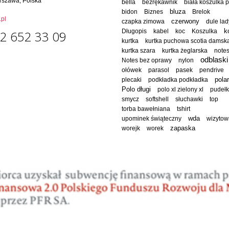
rszawa, Polska
bella
bezrękawnik
biała koszulka 
bluza
bidon
Biznes
Brelok
pl
czapka zimowa
czerwony
dule lad
Długopis
kabel
koc
Koszulka
k
2 652 33 09
kurtka
kurtka puchowa scotia damsk
kurtka szara
kurtka żeglarska
note
odblaski
Notes bez oprawy
nylon
ołówek
parasol
pasek
pendrive
polar
plecaki
podkładka podkładka
Polo długi
polo xl zielony xl
pudeł
smycz
softshell
słuchawki
top
torba bawełniana
tshirt
wda
upominek świąteczny
wizytow
worejk
worek
zapaska