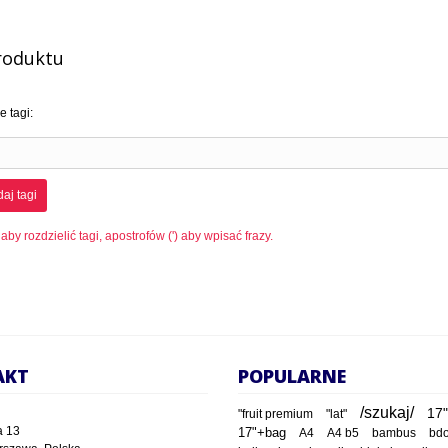
roduktu
 tagi:
aj tagi
 aby rozdzielić tagi, apostrofów (') aby wpisać frazy.
AKT
POPULARNE
/szukaj/
17"
"fruit premium
"lat"
a 13
17"+bag
A4
A4 b5
bambus
bd