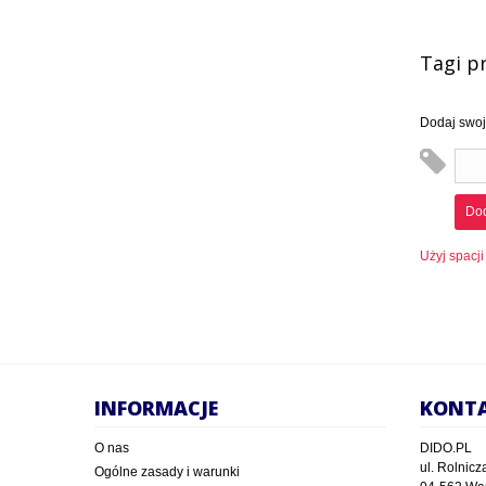
Tagi p
Dodaj swoje
Dod
Użyj spacji
INFORMACJE
KONT
O nas
DIDO.PL
ul. Rolnicz
Ogólne zasady i warunki