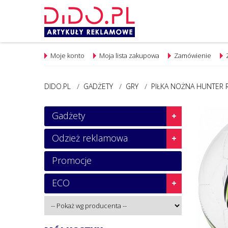
Moje konto
Moja lista zakupowa
Zamówienie
DIDO.PL
/
GADŻETY
/
GRY
/
PIŁKA NOŻNA HUNTER R
Gadżety
Odzież reklamowa
Promocje
ECO