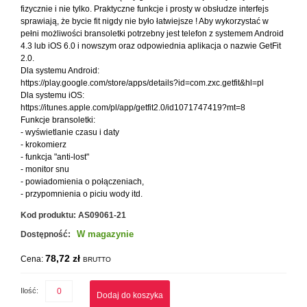
fizycznie i nie tylko. Praktyczne funkcje i prosty w obsłudze interfejs
sprawiają, że bycie fit nigdy nie było łatwiejsze ! Aby wykorzystać w
pełni możliwości bransoletki potrzebny jest telefon z systemem Android
4.3 lub iOS 6.0 i nowszym oraz odpowiednia aplikacja o nazwie GetFit
2.0.
Dla systemu Android:
https://play.google.com/store/apps/details?id=com.zxc.getfit&hl=pl
Dla systemu iOS:
https://itunes.apple.com/pl/app/getfit2.0/id1071747419?mt=8
Funkcje bransoletki:
- wyświetlanie czasu i daty
- krokomierz
- funkcja "anti-lost"
- monitor snu
- powiadomienia o połączeniach,
- przypomnienia o piciu wody itd.
Kod produktu:
AS09061-21
W magazynie
Dostępność:
78,72 zł
Cena:
BRUTTO
Ilość:
Dodaj do koszyka