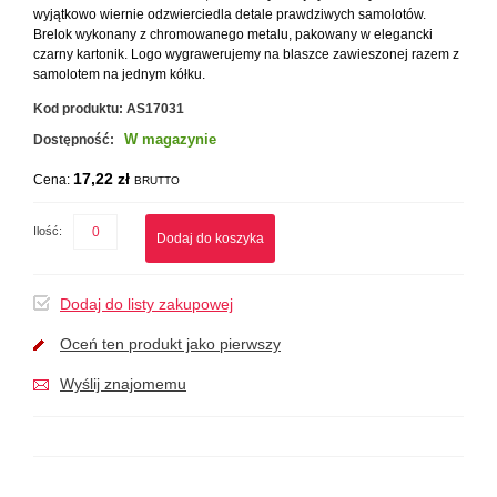
wyjątkowo wiernie odzwierciedla detale prawdziwych samolotów.
Brelok wykonany z chromowanego metalu, pakowany w elegancki
czarny kartonik. Logo wygrawerujemy na blaszce zawieszonej razem z
samolotem na jednym kółku.
Kod produktu:
AS17031
W magazynie
Dostępność:
17,22 zł
Cena:
BRUTTO
Ilość:
Dodaj do koszyka
Dodaj do listy zakupowej
Oceń ten produkt jako pierwszy
Wyślij znajomemu