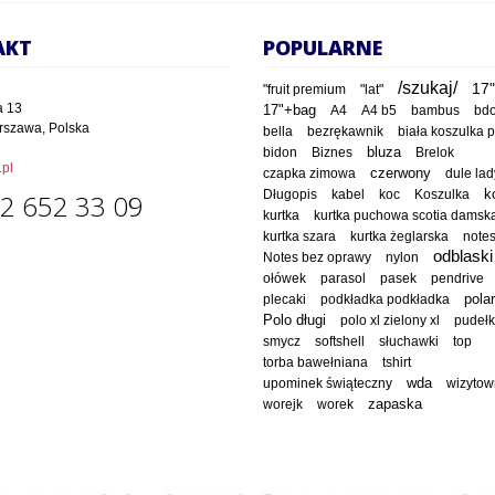
AKT
POPULARNE
/szukaj/
17"
"fruit premium
"lat"
a 13
17"+bag
A4
A4 b5
bambus
bd
rszawa, Polska
bella
bezrękawnik
biała koszulka 
bluza
bidon
Biznes
Brelok
pl
czapka zimowa
czerwony
dule lad
Długopis
kabel
koc
Koszulka
k
2 652 33 09
kurtka
kurtka puchowa scotia damsk
kurtka szara
kurtka żeglarska
note
odblaski
Notes bez oprawy
nylon
ołówek
parasol
pasek
pendrive
polar
plecaki
podkładka podkładka
Polo długi
polo xl zielony xl
pudeł
smycz
softshell
słuchawki
top
torba bawełniana
tshirt
wda
upominek świąteczny
wizytow
worejk
worek
zapaska