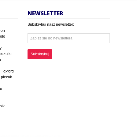
NEWSLETTER
Subskrybuj nasz newsletter:
oon
polo
y
oszulki
Subskrybuj
a
s
oxford
plecak
ko
nik