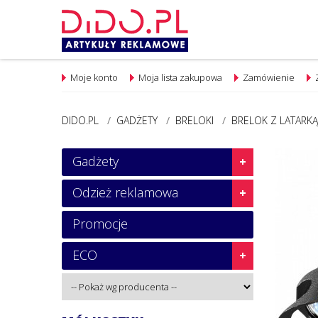
Moje konto
Moja lista zakupowa
Zamówienie
DIDO.PL
/
GADŻETY
/
BRELOKI
/
BRELOK Z LATARK
Gadżety
Odzież reklamowa
Promocje
ECO