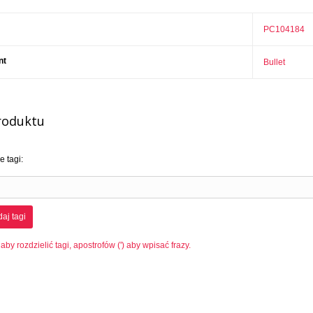
PC104184
nt
Bullet
roduktu
 tagi:
aj tagi
 aby rozdzielić tagi, apostrofów (') aby wpisać frazy.