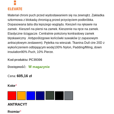
Materiał chroni puch przed wydostawaniem się na zewnątrz. Zakładka
sztormowa z blokadą chroniącą przed przycięciem podbróbka.
Dopasowana talia dla lepszego wyglądu. Kieszeń na rękawie na
zamek . Kieszeń na piersi na zamek. Kieszenie na ręce na zamek.
Elastyczne ściągacze. Centralnie położony kontrastowy zamek
błyskawiczny . Antypoślizgowe końcówki suwaków (z zapasowym
antracytowym zestawem). Pętelka na wieszak. Tkanina Dull cire 20D z
wykończeniem odbijającym wodę100% Nylon, Padding/filling, down
insulation90% Puch, 10% Pierze.
Kod produktu:
PC39306
W magazynie
Dostępność:
605,16 zł
Cena:
Kolor
*
ANTRACYT
Rozmiar
*