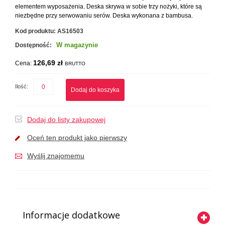
elementem wyposażenia. Deska skrywa w sobie trzy nożyki, które są
niezbędne przy serwowaniu serów. Deska wykonana z bambusa.
Kod produktu:
AS16503
W magazynie
Dostępność:
126,69 zł
Cena:
BRUTTO
Ilość:
Dodaj do koszyka
Dodaj do listy zakupowej
Oceń ten produkt jako pierwszy
Wyślij znajomemu
Informacje dodatkowe