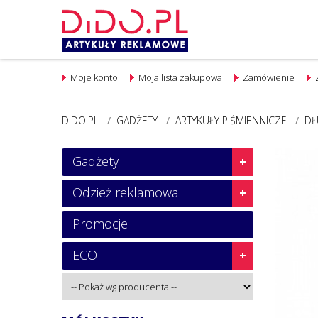
Moje konto
Moja lista zakupowa
Zamówienie
DIDO.PL
/
GADŻETY
/
ARTYKUŁY PIŚMIENNICZE
/
DŁ
Gadżety
Odzież reklamowa
Promocje
ECO