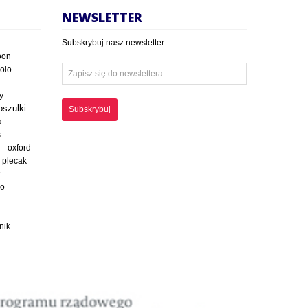
NEWSLETTER
Subskrybuj nasz newsletter:
oon
polo
y
oszulki
Subskrybuj
a
s
oxford
plecak
ko
nik