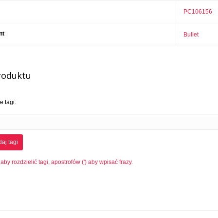
PC106156
nt
Bullet
roduktu
 tagi:
aj tagi
 aby rozdzielić tagi, apostrofów (') aby wpisać frazy.