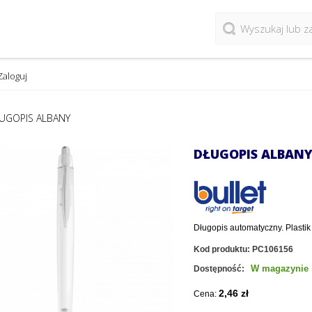
Zaloguj
UGOPIS ALBANY
DŁUGOPIS ALBAN
Długopis automatyczny. Plastik
Kod produktu:
PC106156
W magazynie
Dostępność:
2,46 zł
Cena: