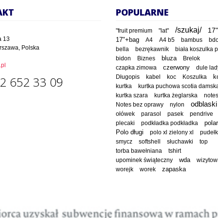
AKT
POPULARNE
/szukaj/
17"
"fruit premium
"lat"
a 13
17"+bag
A4
A4 b5
bambus
bd
rszawa, Polska
bella
bezrękawnik
biała koszulka 
bluza
bidon
Biznes
Brelok
pl
czapka zimowa
czerwony
dule lad
Długopis
kabel
koc
Koszulka
k
2 652 33 09
kurtka
kurtka puchowa scotia damsk
kurtka szara
kurtka żeglarska
note
odblaski
Notes bez oprawy
nylon
ołówek
parasol
pasek
pendrive
polar
plecaki
podkładka podkładka
Polo długi
polo xl zielony xl
pudeł
smycz
softshell
słuchawki
top
torba bawełniana
tshirt
wda
upominek świąteczny
wizytow
worejk
worek
zapaska