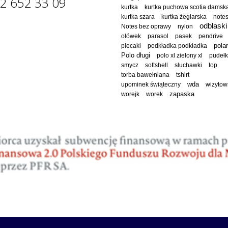
2 652 33 09
kurtka
kurtka puchowa scotia damsk
kurtka szara
kurtka żeglarska
note
odblaski
Notes bez oprawy
nylon
ołówek
parasol
pasek
pendrive
polar
plecaki
podkładka podkładka
Polo długi
polo xl zielony xl
pudeł
smycz
softshell
słuchawki
top
torba bawełniana
tshirt
wda
upominek świąteczny
wizytow
worejk
worek
zapaska