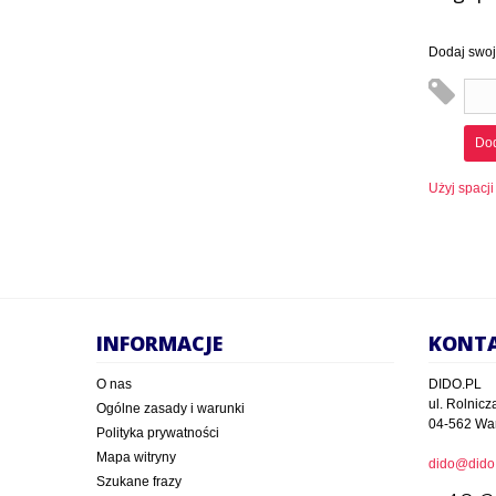
Dodaj swoje
Dod
Użyj spacji
INFORMACJE
KONT
O nas
DIDO.PL
ul. Rolnicz
Ogólne zasady i warunki
04-562 Wa
Polityka prywatności
Mapa witryny
dido@dido.
Szukane frazy