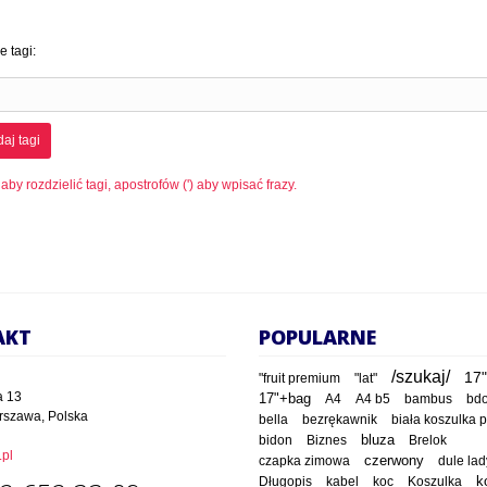
 tagi:
aj tagi
 aby rozdzielić tagi, apostrofów (') aby wpisać frazy.
AKT
POPULARNE
/szukaj/
17"
"fruit premium
"lat"
a 13
17"+bag
A4
A4 b5
bambus
bd
rszawa, Polska
bella
bezrękawnik
biała koszulka 
bluza
bidon
Biznes
Brelok
pl
czapka zimowa
czerwony
dule lad
Długopis
kabel
koc
Koszulka
k