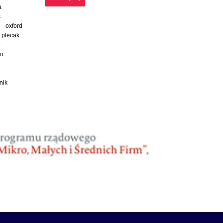
a
s
oxford
plecak
ko
nik