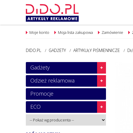
Moje konto
Moja lista zakupowa
Zamówienie
DIDO.PL
/
GADŻETY
/
ARTYKUŁY PIŚMIENNICZE
/
DŁ
Gadżety
Odzież reklamowa
Promocje
ECO