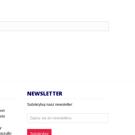
NEWSLETTER
Subskrybuj nasz newsletter:
oon
polo
y
oszulki
Subskrybuj