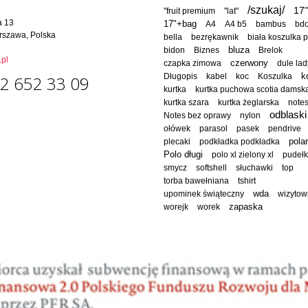
/szukaj/
17"
"fruit premium
"lat"
a 13
17"+bag
A4
A4 b5
bambus
bd
rszawa, Polska
bella
bezrękawnik
biała koszulka 
bluza
bidon
Biznes
Brelok
pl
czapka zimowa
czerwony
dule lad
Długopis
kabel
koc
Koszulka
k
2 652 33 09
kurtka
kurtka puchowa scotia damsk
kurtka szara
kurtka żeglarska
note
odblaski
Notes bez oprawy
nylon
ołówek
parasol
pasek
pendrive
polar
plecaki
podkładka podkładka
Polo długi
polo xl zielony xl
pudeł
smycz
softshell
słuchawki
top
torba bawełniana
tshirt
wda
upominek świąteczny
wizytow
worejk
worek
zapaska