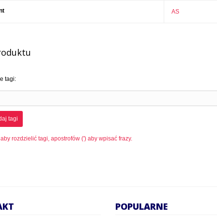
nt
AS
roduktu
 tagi:
aj tagi
 aby rozdzielić tagi, apostrofów (') aby wpisać frazy.
AKT
POPULARNE