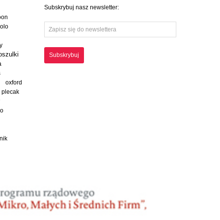
Subskrybuj nasz newsletter:
oon
polo
y
oszulki
Subskrybuj
a
s
oxford
plecak
ko
nik