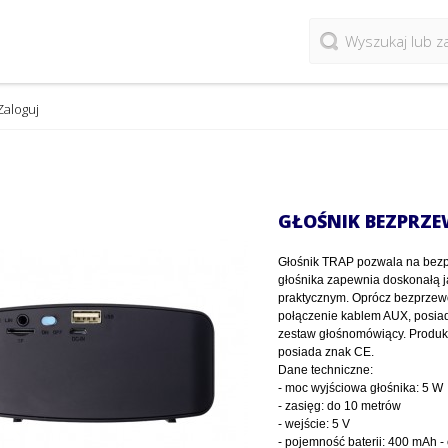
Zaloguj
GŁOŚNIK BEZPRZ
Głośnik TRAP pozwala na bezp
głośnika zapewnia doskonałą j
praktycznym. Oprócz bezprzewo
połączenie kablem AUX, posia
zestaw głośnomówiący. Produkt
posiada znak CE.
Dane techniczne:
- moc wyjściowa głośnika: 5 W
- zasięg: do 10 metrów
- wejście: 5 V
- pojemność baterii: 400 mAh - 