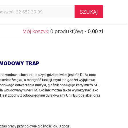
SZUKAJ
Mój koszyk:
0 produkt(ów) -
0,00 zł
EWODOWY TRAP
rzewodowe słuchanie muzyki gdziekolwiek jesteś ! Duża moc
akość dźwięku, a mnogość funkcji czyni ten gadżet wyjątkowo
dowego odtwarzania muzyki, głośnik obsługuje karty micro SD,
da wbudowany tuner FM. Głośnik można także wykorzystać jako
 jest zgodny z odpowiednimi dyrektywami Unii Europejskiej oraz
czas pracy przy połowie głośności ok. 3 godz.