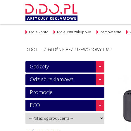
Moje konto
Moja lista zakupowa
Zamówienie
DIDO.PL
/
GŁOŚNIK BEZPRZEWODOWY TRAP
Gadżety
Odzież reklamowa
Promocje
ECO