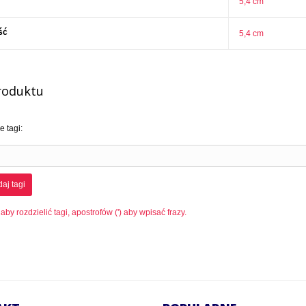
5,4 cm
ść
5,4 cm
roduktu
 tagi:
aj tagi
 aby rozdzielić tagi, apostrofów (') aby wpisać frazy.