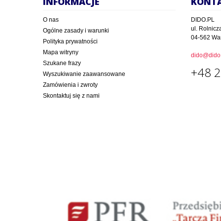
INFORMACJE
KONT
O nas
DIDO.PL
ul. Rolnicz
Ogólne zasady i warunki
04-562 Wa
Polityka prywatności
Mapa witryny
dido@dido.
Szukane frazy
+48 2
Wyszukiwanie zaawansowane
Zamówienia i zwroty
Skontaktuj się z nami