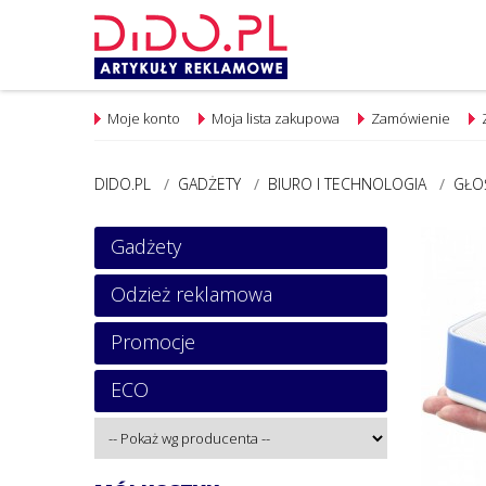
Moje konto
Moja lista zakupowa
Zamówienie
DIDO.PL
/
GADŻETY
/
BIURO I TECHNOLOGIA
/
GŁO
Gadżety
Odzież reklamowa
Promocje
ECO