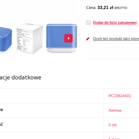
33,21 zł
Cena:
BRUTTO
Dodaj do listy zakupowej
Oceń ten produkt jako pier
acje dodatkowe
PC10824401
nt
Avenue
ść
5 cm