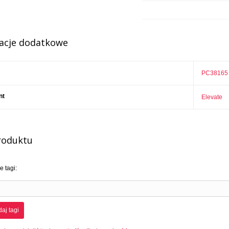
acje dodatkowe
PC38165
nt
Elevate
roduktu
 tagi:
aj tagi