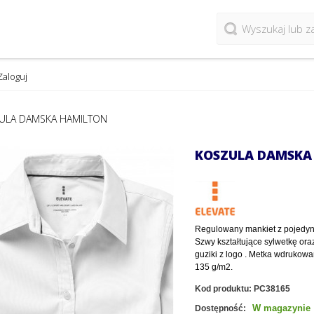
Zaloguj
ULA DAMSKA HAMILTON
KOSZULA DAMSKA
Regulowany mankiet z pojedync
Szwy kształtujące sylwetkę or
guziki z logo . Metka wdrukow
135 g/m2.
Kod produktu:
PC38165
W magazynie
Dostępność: