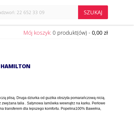
SZUKAJ
Mój koszyk:
0 produkt(ów) -
0,00 zł
 HAMILTON
zą plisą. Druga dziurka od guzika obszyta pomarańczową nicią.
az zwężana talia . Satynowa lamówka wewnątrz na karku. Perłowe
ana transferem dla lepszego komfortu. Popelina100% Bawełna,