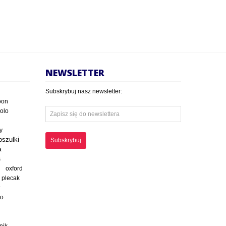
NEWSLETTER
Subskrybuj nasz newsletter:
oon
polo
y
oszulki
Subskrybuj
a
s
oxford
plecak
ko