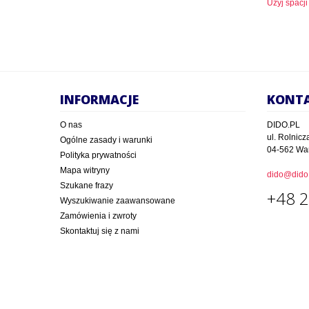
Użyj spacji
INFORMACJE
KONT
O nas
DIDO.PL
ul. Rolnicz
Ogólne zasady i warunki
04-562 Wa
Polityka prywatności
Mapa witryny
dido@dido.
Szukane frazy
+48 2
Wyszukiwanie zaawansowane
Zamówienia i zwroty
Skontaktuj się z nami