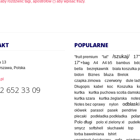
 aby rozdzielić tagi, apostrofów (') aby wpisać frazy.
AKT
POPULARNE
/szukaj/
17"
"fruit premium
"lat"
a 13
17"+bag
A4
A4 b5
bambus
bd
rszawa, Polska
bella
bezrękawnik
biała koszulka 
bluza
bidon
Biznes
Brelok
pl
czapka zimowa
czerwony
dule lad
Długopis
kabel
koc
Koszulka
k
2 652 33 09
kurtka
kurtka puchowa scotia damsk
kurtka szara
kurtka żeglarska
note
odblaski
Notes bez oprawy
nylon
ołówek
parasol
pasek
pendrive
polar
plecaki
podkładka podkładka
Polo długi
polo xl zielony xl
pudeł
smycz
softshell
słuchawki
top
torba bawełniana
tshirt
wda