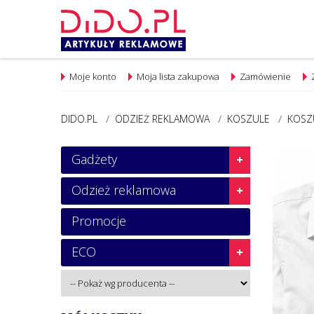
Moje konto
Moja lista zakupowa
Zamówienie
DIDO.PL
/
ODZIEŻ REKLAMOWA
/
KOSZULE
/
KOSZ
Gadżety
Odzież reklamowa
Promocje
ECO