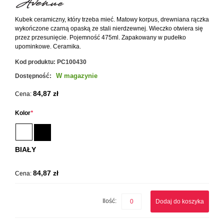
Kubek ceramiczny, który trzeba mieć. Matowy korpus, drewniana rączka
wykończone czarną opaską ze stali nierdzewnej. Wieczko otwiera się
przez przesunięcie. Pojemność 475ml. Zapakowany w pudełko
upominkowe. Ceramika.
Kod produktu:
PC100430
W magazynie
Dostępność:
84,87 zł
Cena:
Kolor
*
BIAŁY
84,87 zł
Cena:
Ilość:
Dodaj do koszyka