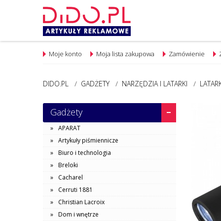
Moje konto
Moja lista zakupowa
Zamówienie
DIDO.PL
/
GADŻETY
/
NARZĘDZIA I LATARKI
/
LATAR
Gadżety
APARAT
Artykuły piśmiennicze
Biuro i technologia
Breloki
Cacharel
Cerruti 1881
Christian Lacroix
Dom i wnętrze