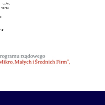
oxford
plecak
ko
nik