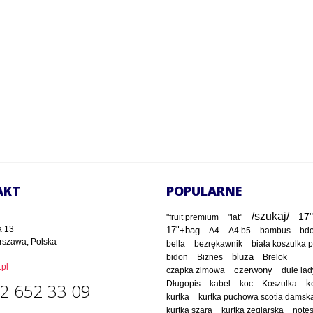
AKT
POPULARNE
/szukaj/
17"
"fruit premium
"lat"
a 13
17"+bag
A4
A4 b5
bambus
bd
rszawa, Polska
bella
bezrękawnik
biała koszulka 
bluza
bidon
Biznes
Brelok
pl
czapka zimowa
czerwony
dule lad
Długopis
kabel
koc
Koszulka
k
2 652 33 09
kurtka
kurtka puchowa scotia damsk
kurtka szara
kurtka żeglarska
note