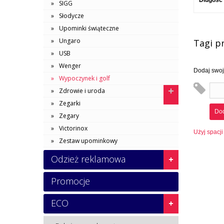
Długość
SIGG
Słodycze
Upominki świąteczne
Ungaro
Tagi p
USB
Wenger
Dodaj swoje
Wypoczynek i golf
Zdrowie i uroda
Zegarki
Dod
Zegary
Victorinox
Użyj spacji
Zestaw upominkowy
Odzież reklamowa
Promocje
ECO