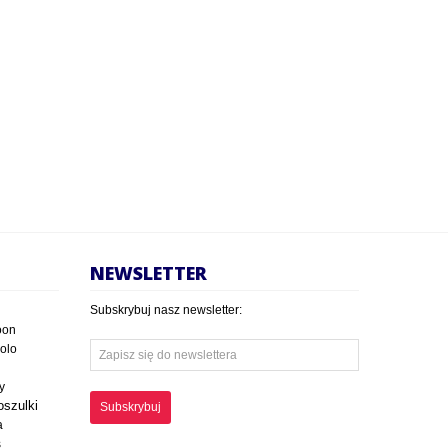
NEWSLETTER
Subskrybuj nasz newsletter:
oon
polo
y
oszulki
Subskrybuj
a
s