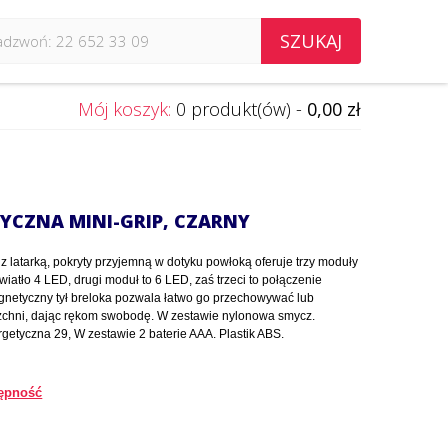
SZUKAJ
Mój koszyk:
0 produkt(ów) -
0,00 zł
YCZNA MINI-GRIP, CZARNY
z latarką, pokryty przyjemną w dotyku powłoką oferuje trzy moduły
iatło 4 LED, drugi moduł to 6 LED, zaś trzeci to połączenie
netyczny tył breloka pozwala łatwo go przechowywać lub
zchni, dając rękom swobodę. W zestawie nylonowa smycz.
rgetyczna 29, W zestawie 2 baterie AAA. Plastik ABS.
ępność