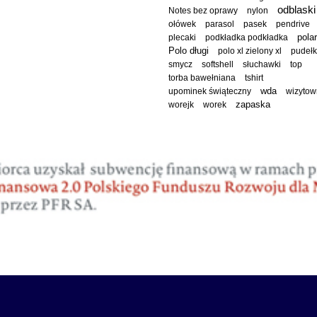
odblaski
Notes bez oprawy
nylon
ołówek
parasol
pasek
pendrive
polar
plecaki
podkładka podkładka
Polo długi
polo xl zielony xl
pudeł
smycz
softshell
słuchawki
top
torba bawełniana
tshirt
wda
upominek świąteczny
wizytow
worejk
worek
zapaska