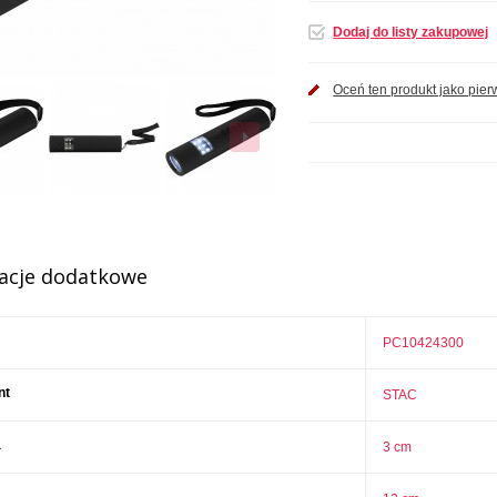
Dodaj do listy zakupowej
Oceń ten produkt jako pier
acje dodatkowe
PC10424300
nt
STAC
a
3 cm