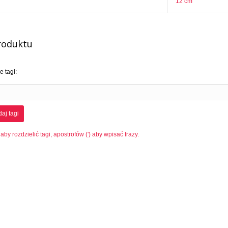
12 cm
roduktu
 tagi:
aj tagi
 aby rozdzielić tagi, apostrofów (') aby wpisać frazy.