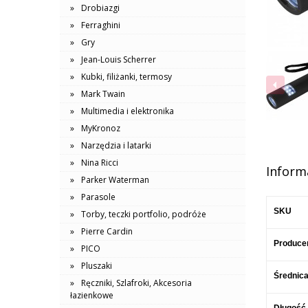
Drobiazgi
Ferraghini
Gry
Jean-Louis Scherrer
Kubki, filiżanki, termosy
Mark Twain
Multimedia i elektronika
MyKronoz
Narzędzia i latarki
Nina Ricci
Inform
Parker Waterman
Parasole
SKU
Torby, teczki portfolio, podróże
Pierre Cardin
Produce
PICO
Pluszaki
Średnic
Ręczniki, Szlafroki, Akcesoria
łazienkowe