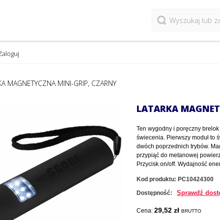
Zaloguj
KA MAGNETYCZNA MINI-GRIP, CZARNY
LATARKA MAGNET
Ten wygodny i poręczny brelok 
świecenia. Pierwszy moduł to św
dwóch poprzednich trybów. Mag
przypiąć do metanowej powier
Przycisk on/off. Wydajność ene
Kod produktu:
PC10424300
Sprawdź dost
Dostępność:
29,52 zł
Cena:
BRUTTO