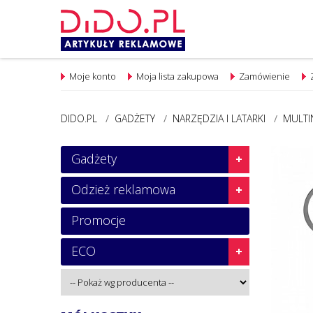
Moje konto
Moja lista zakupowa
Zamówienie
DIDO.PL
/
GADŻETY
/
NARZĘDZIA I LATARKI
/
MULTI
Gadżety
Odzież reklamowa
Promocje
ECO