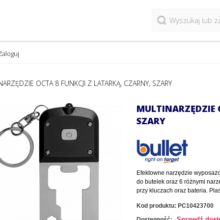
Zaloguj
NARZĘDZIE OCTA 8 FUNKCJI Z LATARKĄ, CZARNY, SZARY
MULTINARZĘDZIE 
SZARY
Efektowne narzędzie wyposażo
do butelek oraz 6 różnymi nar
przy kluczach oraz bateria. Pla
Kod produktu:
PC10423700
Sprawdź dost
Dostępność: