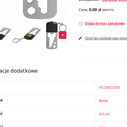
0,00 zł
Cena:
BRUTTO
Dodaj do listy zakupowej
Oceń ten produkt jako pier
acje dodatkowe
PC10423700
nt
Bullet
ść
9,5 cm