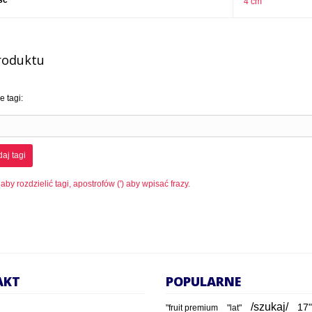
ść
4 cm
roduktu
 tagi:
aj tagi
 aby rozdzielić tagi, apostrofów (') aby wpisać frazy.
AKT
POPULARNE
/szukaj/
17"
"fruit premium
"lat"