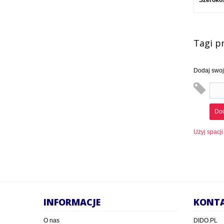
Szeroko
Tagi p
Dodaj swoje
Dod
Użyj spacji
INFORMACJE
KONT
O nas
DIDO.PL