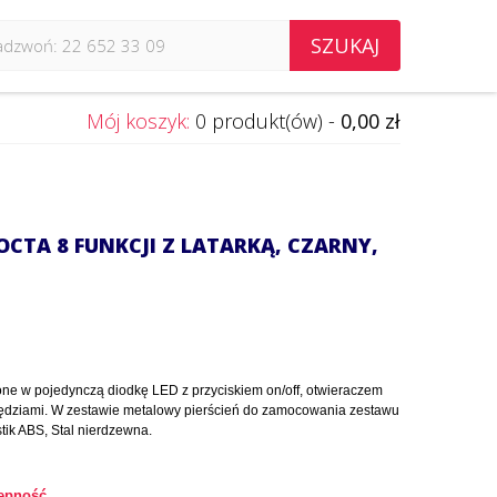
SZUKAJ
Mój koszyk:
0 produkt(ów) -
0,00 zł
OCTA 8 FUNKCJI Z LATARKĄ, CZARNY,
ne w pojedynczą diodkę LED z przyciskiem on/off, otwieraczem
zędziami. W zestawie metalowy pierścień do zamocowania zestawu
stik ABS, Stal nierdzewna.
ępność