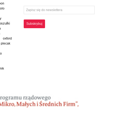
oon
polo
y
oszulki
Subskrybuj
a
s
oxford
plecak
ko
nik