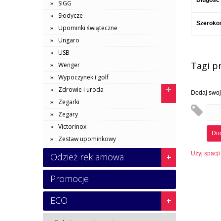
Długość
SIGG
Słodycze
Szeroko
Upominki świąteczne
Ungaro
USB
Tagi p
Wenger
Wypoczynek i golf
Zdrowie i uroda
Dodaj swoje
Zegarki
Zegary
Victorinox
Dod
Zestaw upominkowy
Użyj spacji
Odzież reklamowa
Promocje
ECO