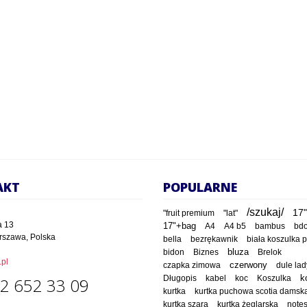
AKT
POPULARNE
/szukaj/
17"
"fruit premium
"lat"
a 13
17"+bag
A4
A4 b5
bambus
bd
rszawa, Polska
bella
bezrękawnik
biała koszulka 
bluza
bidon
Biznes
Brelok
pl
czapka zimowa
czerwony
dule lad
Długopis
kabel
koc
Koszulka
k
2 652 33 09
kurtka
kurtka puchowa scotia damsk
kurtka szara
kurtka żeglarska
note