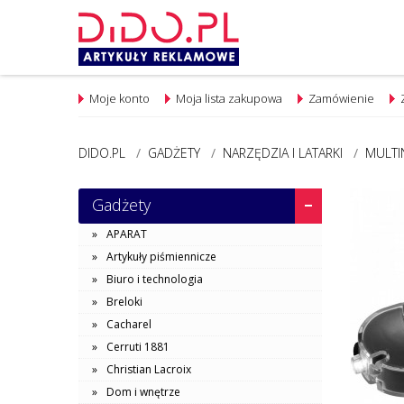
Moje konto
Moja lista zakupowa
Zamówienie
DIDO.PL
/
GADŻETY
/
NARZĘDZIA I LATARKI
/
MULTI
Gadżety
APARAT
Artykuły piśmiennicze
Biuro i technologia
Breloki
Cacharel
Cerruti 1881
Christian Lacroix
Dom i wnętrze