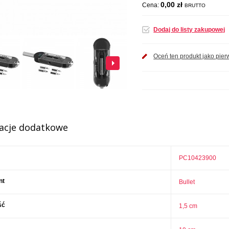
0,00 zł
Cena:
BRUTTO
Dodaj do listy zakupowej
Oceń ten produkt jako pier
acje dodatkowe
PC10423900
nt
Bullet
ść
1,5 cm