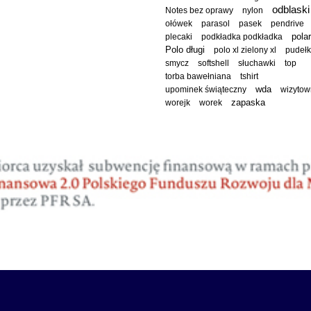
odblaski
Notes bez oprawy
nylon
ołówek
parasol
pasek
pendrive
polar
plecaki
podkładka podkładka
Polo długi
polo xl zielony xl
pudeł
smycz
softshell
słuchawki
top
torba bawełniana
tshirt
wda
upominek świąteczny
wizytow
worejk
worek
zapaska