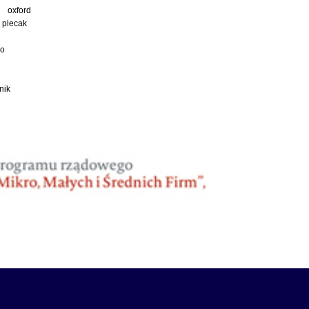
oxford
plecak
ko
nik