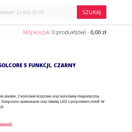
SZUKAJ
Mój koszyk:
0 produkt(ów) -
0,00 zł
SOLCORE 5 FUNKCJI, CZARNY
ki płaskie, 2 końcówki krzyżowe oraz końcówkę magnetyczną.
i. Dołączono opakowanie oraz latarkę LED z przyciskiem on/off. W
AS.
ępność