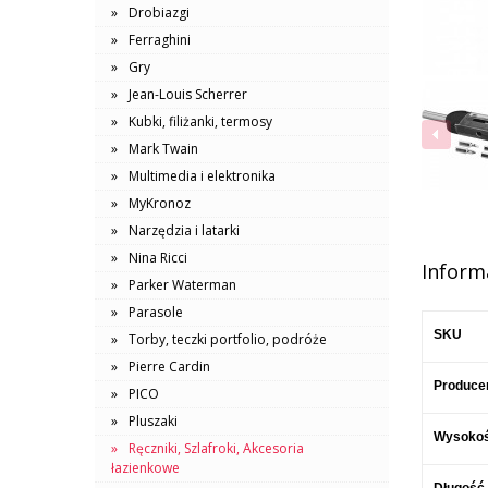
Drobiazgi
Ferraghini
Gry
Jean-Louis Scherrer
Kubki, filiżanki, termosy
Mark Twain
Multimedia i elektronika
MyKronoz
Narzędzia i latarki
Nina Ricci
Inform
Parker Waterman
Parasole
SKU
Torby, teczki portfolio, podróże
Pierre Cardin
Produce
PICO
Pluszaki
Wysoko
Ręczniki, Szlafroki, Akcesoria
łazienkowe