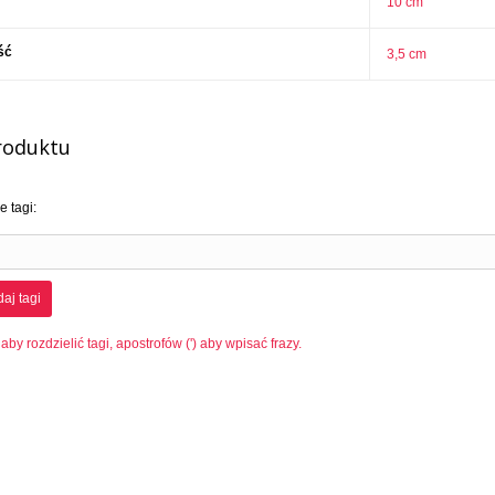
10 cm
ść
3,5 cm
roduktu
 tagi:
aj tagi
 aby rozdzielić tagi, apostrofów (') aby wpisać frazy.