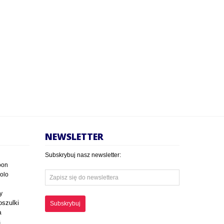
NEWSLETTER
Subskrybuj nasz newsletter:
oon
polo
y
oszulki
Subskrybuj
a
s