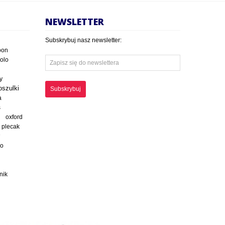
NEWSLETTER
Subskrybuj nasz newsletter:
oon
polo
y
oszulki
Subskrybuj
a
s
oxford
plecak
ko
nik