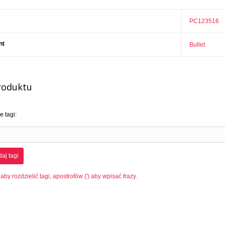
PC123516
nt
Bullet
roduktu
 tagi:
aj tagi
 aby rozdzielić tagi, apostrofów (') aby wpisać frazy.