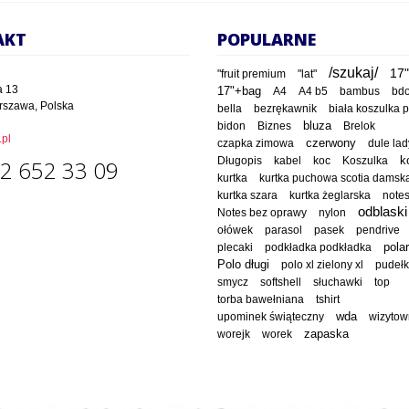
AKT
POPULARNE
/szukaj/
17"
"fruit premium
"lat"
a 13
17"+bag
A4
A4 b5
bambus
bd
rszawa, Polska
bella
bezrękawnik
biała koszulka 
bluza
bidon
Biznes
Brelok
pl
czapka zimowa
czerwony
dule lad
Długopis
kabel
koc
Koszulka
k
2 652 33 09
kurtka
kurtka puchowa scotia damsk
kurtka szara
kurtka żeglarska
note
odblaski
Notes bez oprawy
nylon
ołówek
parasol
pasek
pendrive
polar
plecaki
podkładka podkładka
Polo długi
polo xl zielony xl
pudeł
smycz
softshell
słuchawki
top
torba bawełniana
tshirt
wda
upominek świąteczny
wizytow
worejk
worek
zapaska