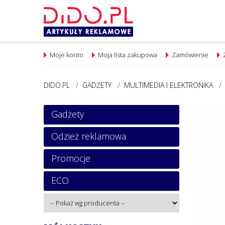
Moje konto
Moja lista zakupowa
Zamówienie
DIDO.PL
/
GADŻETY
/
MULTIMEDIA I ELEKTRONIKA
/
Gadżety
Odzież reklamowa
Promocje
ECO