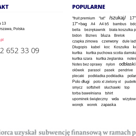
AKT
POPULARNE
/szukaj/
17"
"fruit premium
"lat"
a 13
17"+bag
A4
A4 b5
bambus
bd
rszawa, Polska
bella
bezrękawnik
biała koszulka 
bluza
bidon
Biznes
Brelok
pl
czapka zimowa
czerwony
dule lad
Długopis
kabel
koc
Koszulka
k
2 652 33 09
kurtka
kurtka puchowa scotia damsk
kurtka szara
kurtka żeglarska
note
odblaski
Notes bez oprawy
nylon
ołówek
parasol
pasek
pendrive
polar
plecaki
podkładka podkładka
Polo długi
polo xl zielony xl
pudeł
smycz
softshell
słuchawki
top
torba bawełniana
tshirt
wda
upominek świąteczny
wizytow
worejk
worek
zapaska