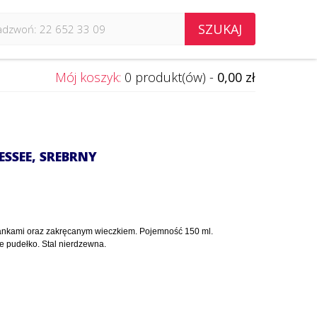
SZUKAJ
Mój koszyk:
0 produkt(ów) -
0,00 zł
SSEE, SREBRNY
iankami oraz zakręcanym wieczkiem. Pojemność 150 ml.
 pudełko. Stal nierdzewna.