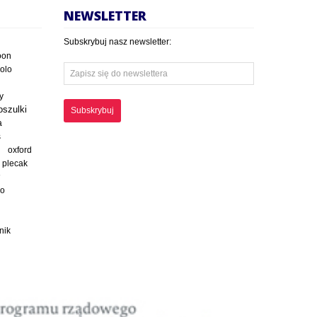
NEWSLETTER
Subskrybuj nasz newsletter:
oon
polo
y
oszulki
Subskrybuj
a
s
oxford
plecak
ko
nik