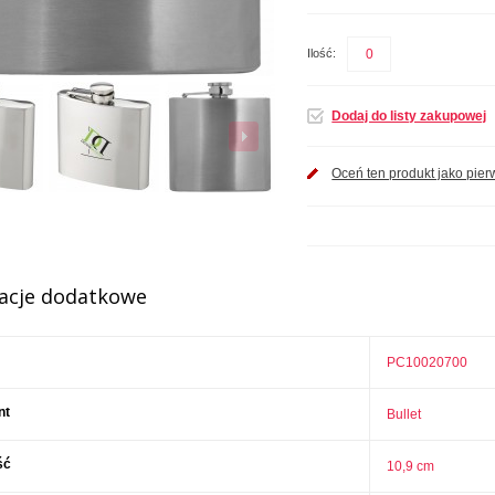
Ilość:
Dodaj do listy zakupowej
Oceń ten produkt jako pier
acje dodatkowe
PC10020700
nt
Bullet
ść
10,9 cm