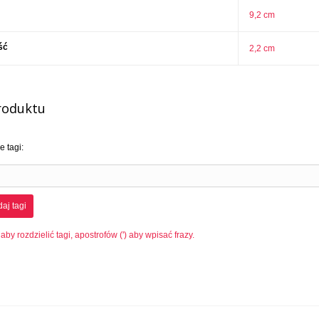
9,2 cm
ść
2,2 cm
roduktu
 tagi:
aj tagi
 aby rozdzielić tagi, apostrofów (') aby wpisać frazy.