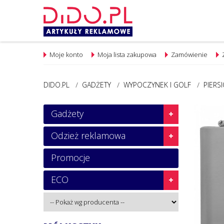
Moje konto
Moja lista zakupowa
Zamówienie
DIDO.PL
/
GADŻETY
/
WYPOCZYNEK I GOLF
/
PIERS
Gadżety
Odzież reklamowa
Promocje
ECO