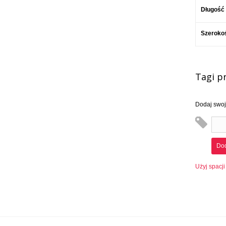
Długość
Szeroko
Tagi p
Dodaj swoje
Dod
Użyj spacji