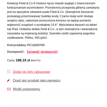
Kolekcja Field & Co.® Hudson łączy miejski wygląd z nowoczesnym
funkcjonalnym wzornictwem. Przestronna przegroda główna zamykana
jest na specjalne nitowane paski Field & Co. Zewnętrzne kieszenie
pozwalają przechowywać butelkę wody. Czarno-biały wzór dodaje
wnętrzu stylu, natomiast wzmocniona komora na laptop pomieści
większość urządzeń o przekątnej 15.6". Wyściełana kieszeń na tablet
lub iPad. Unikalne detale Field & Co., w tym zewnętrzna i wewnętrzna
naszywka są inspiracją kolekcji. Szerokie szelki zapewnią wygodne
użytkowanie. Płótno, 450 g/m2.
Kod produktu:
PC12020700
Sprawdź dostępność
Dostępność:
188,19 zł
Cena:
BRUTTO
Dodaj do listy zakupowej
Oceń ten produkt jako pierwszy
Wyślij znajomemu