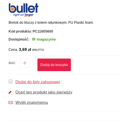
Brelok do kluczy z kołem ratunkowym. PU Plastic foam.
Kod produktu:
PC11805600
W magazynie
Dostępność:
3,69 zł
Cena:
BRUTTO
Ilość:
Dodaj do koszyka
Dodaj do listy zakupowej
Oceń ten produkt jako pierwszy
Wyślij znajomemu