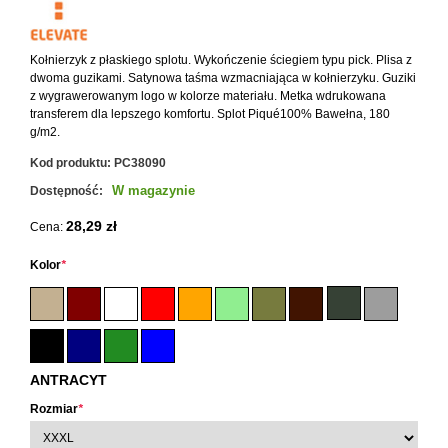
Kołnierzyk z płaskiego splotu. Wykończenie ściegiem typu pick. Plisa z
dwoma guzikami. Satynowa taśma wzmacniająca w kołnierzyku. Guziki
z wygrawerowanym logo w kolorze materiału. Metka wdrukowana
transferem dla lepszego komfortu. Splot Piqué100% Bawełna, 180
g/m2.
Kod produktu:
PC38090
W magazynie
Dostępność:
28,29 zł
Cena:
Kolor
*
ANTRACYT
Rozmiar
*