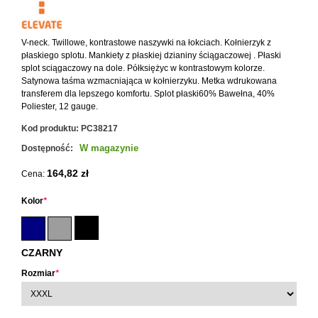
V-neck. Twillowe, kontrastowe naszywki na łokciach. Kołnierzyk z
płaskiego splotu. Mankiety z płaskiej dzianiny ściągaczowej . Płaski
splot sciągaczowy na dole. Półksiężyc w kontrastowym kolorze.
Satynowa taśma wzmacniająca w kołnierzyku. Metka wdrukowana
transferem dla lepszego komfortu. Splot płaski60% Bawełna, 40%
Poliester, 12 gauge.
Kod produktu:
PC38217
W magazynie
Dostępność:
164,82 zł
Cena:
Kolor
*
CZARNY
Rozmiar
*