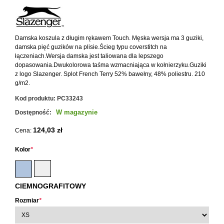
Damska koszula z długim rękawem Touch. Męska wersja ma 3 guziki,
damska pięć guzików na plisie.Ścieg typu coverstitch na
łączeniach.Wersja damska jest taliowana dla lepszego
dopasowania.Dwukolorowa taśma wzmacniająca w kołnierzyku.Guziki
z logo Slazenger. Splot French Terry 52% bawełny, 48% poliestru. 210
g/m2.
Kod produktu:
PC33243
W magazynie
Dostępność:
124,03 zł
Cena:
Kolor
*
CIEMNOGRAFITOWY
Rozmiar
*