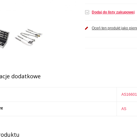
Dodaj do listy zakupowej
Oceń ten produkt jako pier
acje dodatkowe
AS16601
nt
AS
roduktu